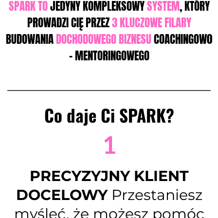
SPARK TO
JEDYNY KOMPLEKSOWY
SYSTEM
, KTÓRY
PROWADZI CIĘ
PRZEZ
3 KLUCZOWE FILARY
BUDOWANIA
DOCHODOWEGO BIZNESU
COACHINGOW0
- MENTORINGOWEGO
Co daje Ci SPARK?
1
PRECYZYJNY KLIENT
DOCELOWY
Przestaniesz
myśleć, że możesz pomóc