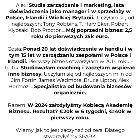
Alex:
Studia zarządzanie i marketing, lata
doświadczenia jako manager i w sprzedaży w
Polsce, Irlandii i Wielkiej Brytanii.
Uczyłam się od
najlepszych: Tony Robbins, T. Harv Eker, Robert
Kiyosaki, Bob Proctor….
Mój poprzedni biznes: 2,5
roku do pierwszych 25k euro.
Gosia:
Ponad 20 lat doświadczenie w handlu i w
tym 15 lat w zarządzaniu zespołami w Polsce i
Irlandii.
Pierwszy biznes otworzyłam w 2014 roku -
butik;
Studiowałam coaching i zaczęłam wspierać
inne biznesy.
Uczyłam się od najlepszych
m.in
od
Jim Fortin, James Wedmore, Bruce Lipton, Alex
Hormozi…
Specjalistka od budowania biznesów
organicznie.
Razem:
W 2024 założyłyśmy Kobiecą Akademię
Biznesu. Rezultat? €20k w 6 tygodni, €140k w
pierwszy roku.
Wiemy, jak to jest zaczynać od zera. Dlatego
stworzyłyśmy SPARK.