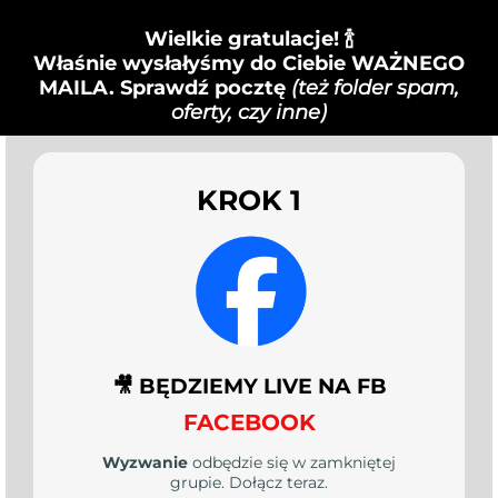
Wielkie gratulacje! 🍾
Właśnie wysłałyśmy do Ciebie WAŻNEGO
MAILA. Sprawdź pocztę
(też folder spam,
oferty, czy inne)
KROK 1
🎥 BĘDZIEMY LIVE NA FB
FACEBOOK
Wyzwanie
odbędzie się w zamkniętej
grupie. Dołącz teraz.