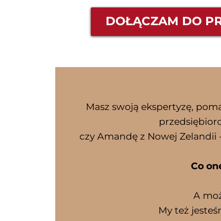
DOŁĄCZAM DO P
Masz swoją ekspertyzę, pomag
przedsiębiorc
czy Amandę z Nowej Zelandii - w
Co on
A może
My też jesteś