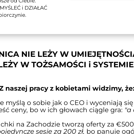
psze od Ciebie.
ę MYŚLEĆ i DZIAŁAĆ
biorczynie.
NICA NIE LEŻY W UMIEJĘTNOŚCI
LEŻY W TOŻSAMOŚCI i SYSTEMIE
Z naszej pracy z kobietami widzimy, że
e myślą o sobie jak o CEO i wyceniają si
eść ceny, bo w ich głowach ciągle gra:
"a
chki na Zachodzie tworzą oferty za €500
ojedyncze sesje za 200 zł,
bo panuje ogó