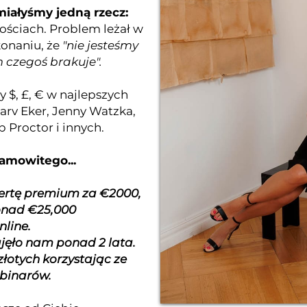
miałyśmy jedną rzecz:
ościach. Problem leżał w
konaniu, że
"nie jesteśmy
 czegoś brakuje".
 $, £, € w najlepszych
arv Eker, Jenny Watzka,
 Proctor i innych.
samowitego...
fertę premium za €2000,
onad €25,000
nline.
ajęło nam ponad 2 lata.
złotych korzystając ze
ebinarów.