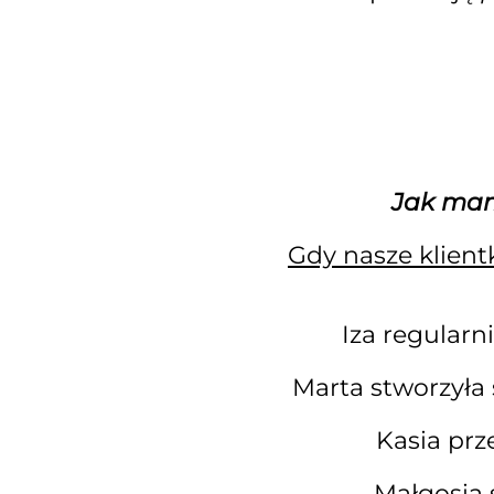
Jak mam 
Gdy nasze klien
Iza regular
Marta stworzyła 
Kasia prz
Małgosia 