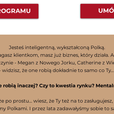
UMÓ
ROGRAMU
Jesteś inteligentną, wykształconą Polką.
asz klientkom, masz już biznes, który działa. 
zynie - Megan z Nowego Jorku, Catherine z Wiel
idzisz, że one robią dokładnie to samo co Ty... 
e robią inaczej? Czy to kwestia rynku? Mental
 po prostu... wiesz, że Ty też na to zasługujesz, a
my Polkami. I przez lata zadawałyśmy sobie to s