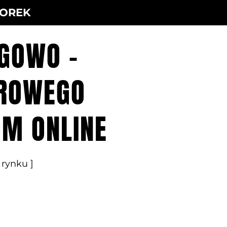
TOREK
GOWO -
FROWEGO
OM ONLINE
rynku ]