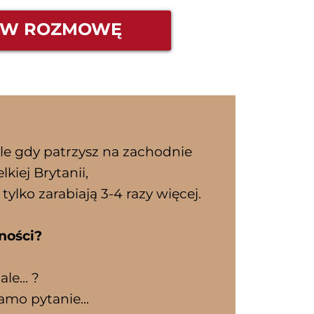
W ROZMOWĘ
Ale gdy patrzysz na zachodnie
kiej Brytanii,
tylko zarabiają 3-4 razy więcej.
ności?
le... ?
amo pytanie...