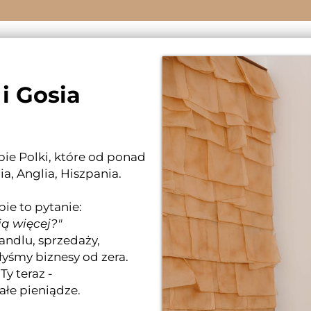
i Gosia
 obie Polki, które od ponad
ia, Anglia, Hiszpania.
ie to pytanie:
ą więcej?"
andlu, sprzedaży,
yśmy biznesy od zera.
Ty teraz -
łe pieniądze.