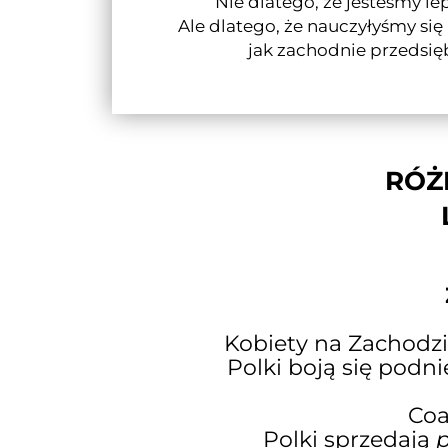
Nie dlatego, że jesteśmy le
Ale dlatego, że nauczyłyśmy si
jak zachodnie przedsię
RÓŻ
Kobiety na Zachodzi
Polki boją się podni
Coa
Polki sprzedają
p