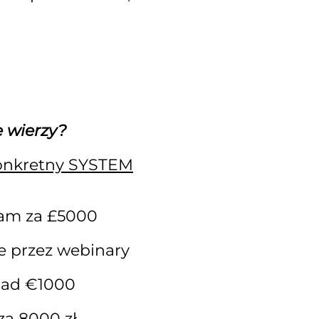
e wierzy?
konkretny SYSTEM
ram za £5000
je przez webinary
onad €1000
za 8000 zł