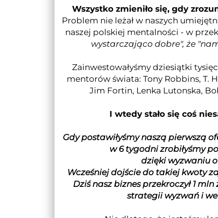
Wszystko zmieniło się, gdy zrozu
Problem nie leżał w naszych umiejętn
naszej polskiej mentalności - w prze
wystarczająco dobre", że "nam
Zainwestowałyśmy dziesiątki tysięcy
mentorów świata: Tony Robbins, T. H
Jim Fortin, Lenka Lutonska, Bob
I wtedy stało się coś nie
Gdy postawiłyśmy naszą pierwszą o
w 6 tygodni zrobiłyśmy p
dzięki wyzwaniu o
Wcześniej dojście do takiej kwoty z
Dziś nasz biznes przekroczył 1 mln 
strategii wyzwań i w