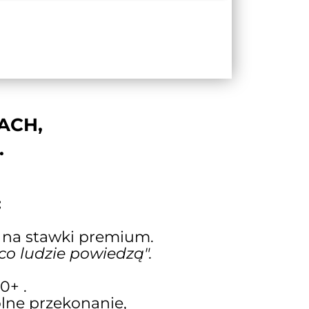
ACH,
.
:
ę na stawki premium.
 co ludzie powiedzą".
0+ .
lne przekonanie,