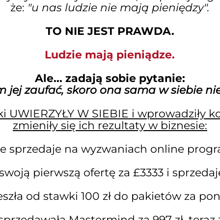
że:
"u nas ludzie nie mają pieniędzy".
TO NIE JEST PRAWDA.
Ludzie mają pieniądze.
Ale... zadają sobie pytanie:
jej zaufać, skoro ona sama w siebie ni
tki UWIERZYŁY W SIEBIE i wprowadziły 
zmieniły się ich rezultaty w biznesie:
nie sprzedaje na wyzwaniach online prog
swoją pierwszą ofertę za £3333 i sprzeda
eszła od stawki 100 zł do pakietów za p
sprzedawała Mastermind za 997 zł, teraz 