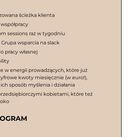
zowana ścieżka klienta
 współpracy
om sessions raz w tygodniu
Grupa wsparcia na slack
do pracy własnej
lity
e w energii prowadzących, które już
 cyfrowe kwoty miesięcznie (w euro!),
ich sposób myślenia i działania
przedsiębiorczymi kobietami, które też
soko
ROGRAM