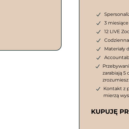
Spersonali
3 miesiące
12 LIVE Zo
Codzienna 
Materiały 
Accountabi
Przebywani
zarabiają 5
zrozumiesz 
Kontakt z 
mierzą wy
KUPUJĘ P