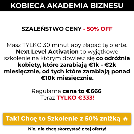
KOBIECA AKADEMIA BIZNESU
SZALEŃSTWO CENY
- 50% OFF
Masz TYLKO 30 minut aby złapać tą ofertę.
Next Level Activation
to wyjątkowe
szkolenie na którym dowiesz się
co odróżnia
kobiety, które zarabiają €1k - €2k
miesięcznie, od tych które zarabiają ponad
€10k miesięcznie.
Regularna
cena to €666
.
Teraz
TYLKO €333!
Tak! Chcę to Szkolenie z 50% zniżką 🔥
Nie, nie chcę skorzystać z tej oferty!