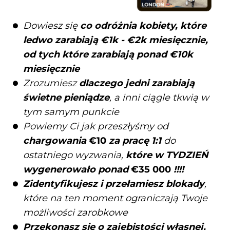
Dowiesz się
co odróżnia kobiety, które
ledwo zarabiają €1k - €2k miesięcznie,
od tych które zarabiają ponad €10k
miesięcznie
Zrozumiesz
dlaczego jedni zarabiają
świetne pieniądze
, a inni ciągle tkwią w
tym samym punkcie
Powiemy Ci jak przeszłyśmy od
chargowania
€10
za pracę 1:1
do
ostatniego wyzwania,
które w TYDZIEŃ
wygenerowało ponad
€35 000
!!!!
Zidentyfikujesz i przełamiesz blokady
,
które na ten moment ograniczają Twoje
możliwości zarobkowe
Przekonasz się o zajebistości własnej,