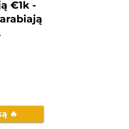
ją €1k -
arabiają
.
ką 🔥