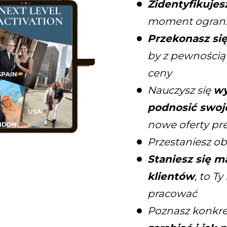
Zidentyfikujes
moment ograni
Przekonasz się
by z pewnością 
ceny
Nauczysz się
wy
podnosić swoj
nowe oferty p
Przestaniesz ob
Staniesz się 
klientów
, to T
pracować
Poznasz konkr