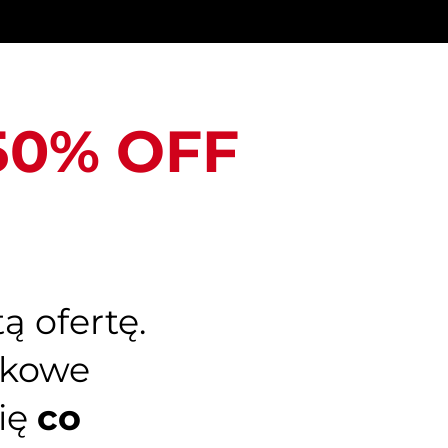
 50% OFF
ą ofertę.
tkowe
się
co