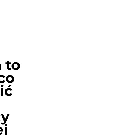
 to
co
ić
cy
j