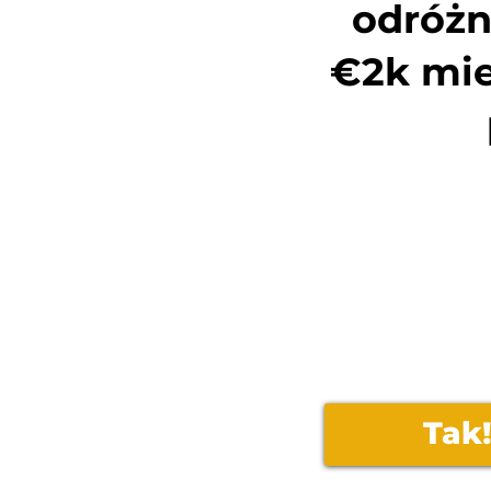
odróżni
€2k mie
Tak!