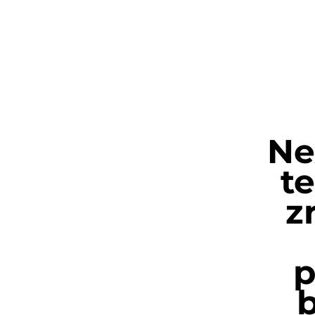
Ne
t
z
p