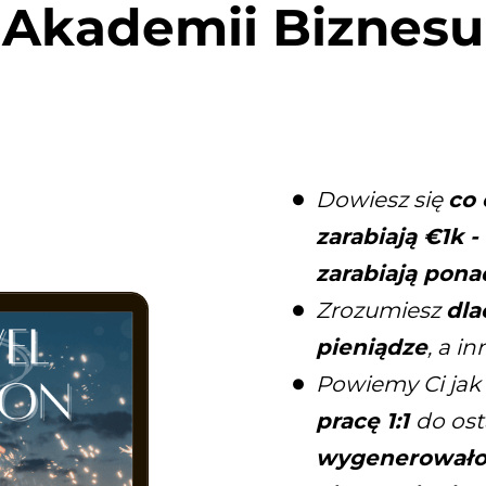
Akademii Biznesu
Dowiesz się
co 
zarabiają €1k 
zarabiają pona
Zrozumiesz
dla
pieniądze
, a i
Powiemy Ci jak
pracę 1:1
do os
wygenerował