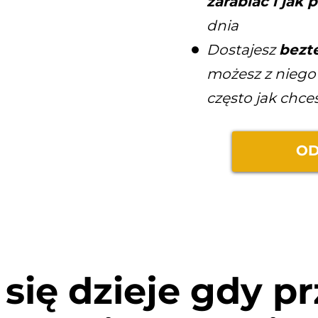
zarabiać i jak
dnia
Dostajesz
bezt
możesz z niego
często jak chce
OD
się dzieje gdy pr