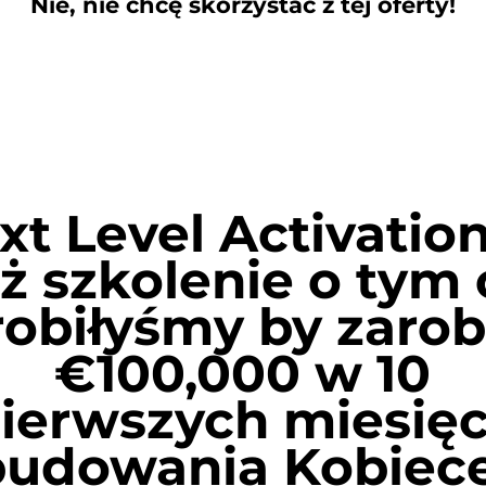
Nie, nie chcę skorzystać z tej oferty!
xt Level Activation
eż szkolenie o tym 
robiłyśmy by zarob
€100,000 w 10
ierwszych miesię
budowania Kobiece