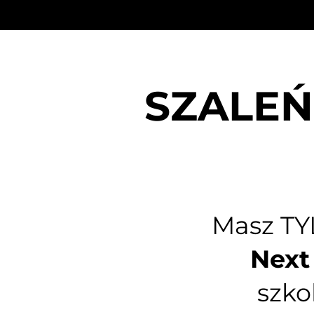
SZALE
Masz TYL
Next
szko