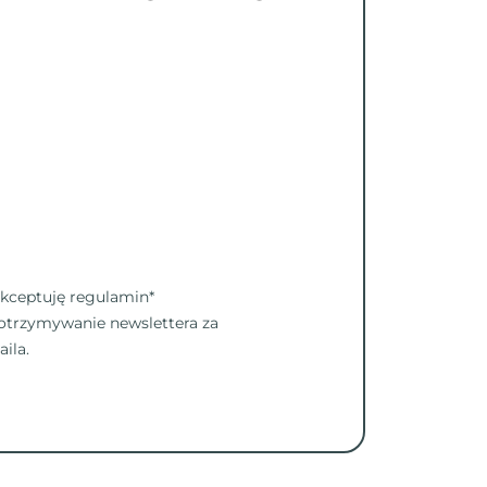
akceptuję
regulamin
*
trzymywanie newslettera za
ila.