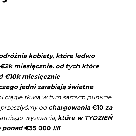
odróżnia kobiety, które ledwo
- €2k miesięcznie, od tych które
d €10k miesięcznie
czego jedni zarabiają świetne
nni ciągle tkwią w tym samym punkcie
 przeszłyśmy od
chargowania
€10
za
tatniego wyzwania,
które w TYDZIEŃ
o ponad
€35 000
!!!!